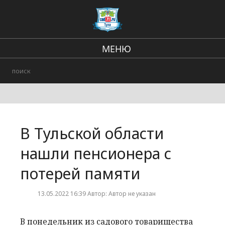
МЕНЮ
Региональные новости
В стране и мире
происшествия
В Тульской области
Городские события
нашли пенсионера с
потерей памяти
13.05.2022 16:39 Автор: Автор не указан
В понедельник из садового товарищества