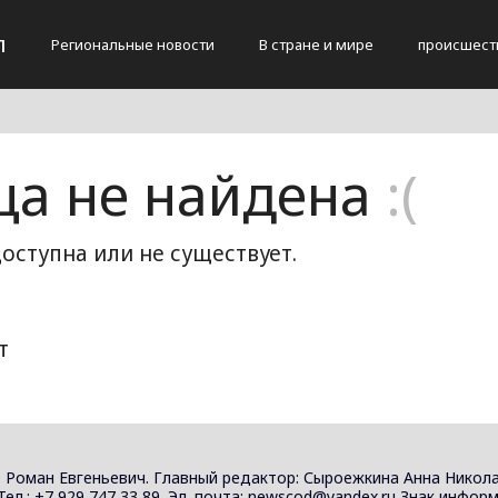
л
Региональные новости
В стране и мире
происшест
ца не найдена
:(
оступна или не существует.
т
 Роман Евгеньевич. Главный редактор: Сыроежкина Анна Никола
 Тел.: +7 929 747 33 89. Эл. почта: newscod@yandex.ru Знак инф