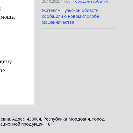
26.10.2025 17:50
Городские события
и
Жителям Тульской области
сообщили о новом способе
омощь,
мошенничества
щину.
не
евна. Адрес: 430004, Республика Мордовия, город
ормационной продукции: 18+