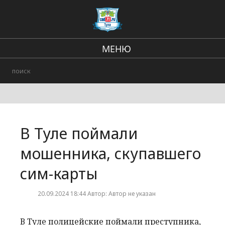
МЕНЮ
Региональные новости
В стране и мире
происшествия
В Туле поймали
Городские события
мошенника, скупавшего
сим-карты
20.09.2024 18:44 Автор: Автор не указан
В Туле полицейские поймали преступника,