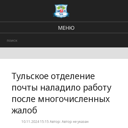
МЕНЮ
Региональные новости
В стране и мире
происшествия
Тульское отделение
Городские события
почты наладило работу
после многочисленных
жалоб
10.11.2024 15:15 Автор: Автор не указан