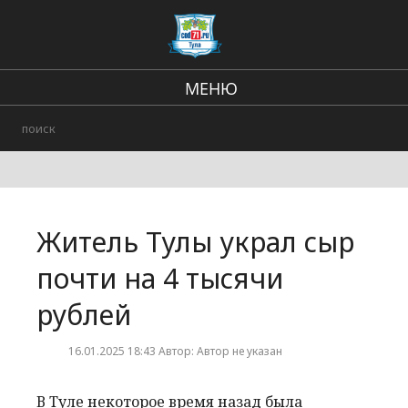
МЕНЮ
Региональные новости
В стране и мире
происшествия
Житель Тулы украл сыр
Городские события
почти на 4 тысячи
рублей
16.01.2025 18:43 Автор: Автор не указан
В Туле некоторое время назад была