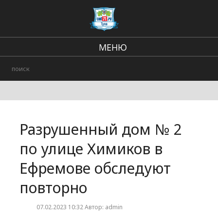
МЕНЮ
Региональные новости
В стране и мире
происшествия
Разрушенный дом № 2
Городские события
по улице Химиков в
Ефремове обследуют
повторно
07.02.2023 10:32 Автор: admin