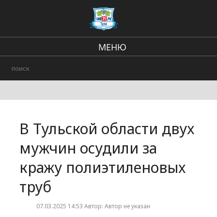
МЕНЮ
Региональные новости
В стране и мире
происшествия
В Тульской области двух
Городские события
мужчин осудили за
кражу полиэтиленовых
труб
07.03.2025 14:53 Автор: Автор не указан