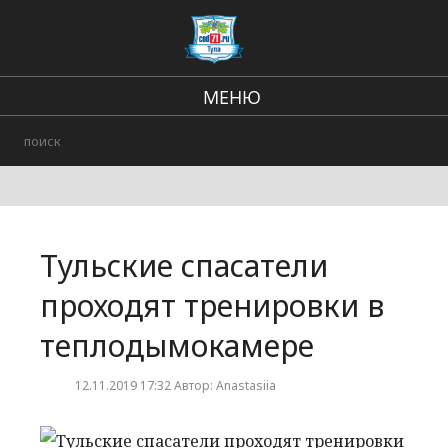
МЕНЮ
Региональные новости
В стране и мире
происшествия
Тульские спасатели
Городские события
проходят тренировки в
теплодымокамере
12.11.2019 17:32 Автор: Anastasiia