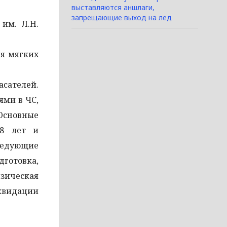
выставляются аншлаги,
запрещающие выход на лед
 им. Л.Н.
ия мягких
асателей.
ями в ЧС,
Основные
18 лет и
ледующие
дготовка,
изическая
квидации